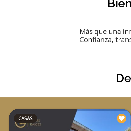
Bie
Más que una inm
Confianza, tran
De
CASAS