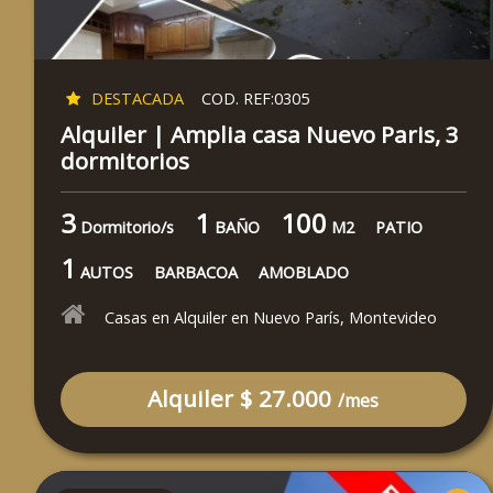
DESTACADA
COD. REF:0305
Alquiler | Amplia casa Nuevo Paris, 3
dormitorios
3
1
100
Dormitorio/s
BAÑO
M2
PATIO
1
AUTOS
BARBACOA
AMOBLADO
Casas en Alquiler en Nuevo París, Montevideo
Alquiler $ 27.000
/mes