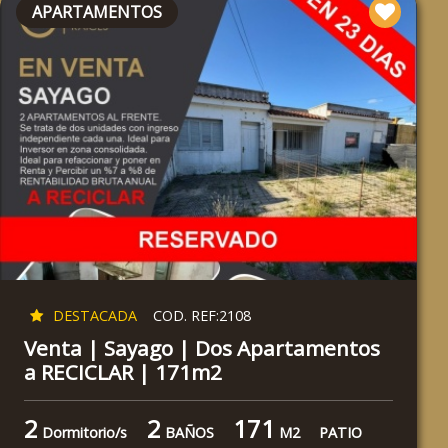
APARTAMENTOS
DESTACADA
COD. REF:2108
Venta | Sayago | Dos Apartamentos
a RECICLAR | 171m2
2
2
171
Dormitorio/s
BAÑOS
M2
PATIO