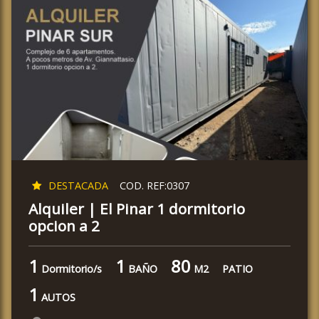
DESTACADA
COD. REF:0307
Alquiler | El Pinar 1 dormitorio
opcion a 2
1
1
80
Dormitorio/s
BAÑO
M2
PATIO
1
AUTOS