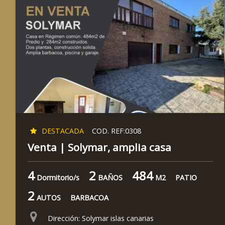
DESTACADA
COD. REF:0308
Venta | Solymar, amplia casa
4
2
484
Dormitorio/s
BAÑOS
M2
PATIO
2
AUTOS
BARBACOA
Dirección: Solymar islas canarias