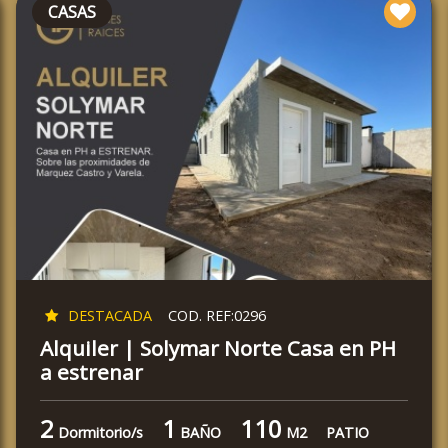
CASAS
DESTACADA
COD. REF:0296
Alquiler | Solymar Norte Casa en PH
a estrenar
2
1
110
Dormitorio/s
BAÑO
M2
PATIO