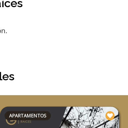
íces
ón.
les
APARTAMENTOS