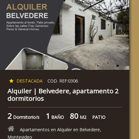
DESTACADA
COD. REF:0306
Alquiler | Belvedere, apartamento 2
dormitorios
2
1
80
Dormitorio/s
BAÑO
M2
PATIO
Apartamentos en Alquiler en Belvedere,
Montevideo