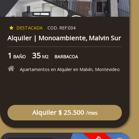
DESTACADA
COD. REF:034
Alquiler | Monoambiente, Malvin Sur
1
35
BAÑO
M2
BARBACOA
Apartamentos en Alquiler en Malvín, Montevideo
Alquiler $ 25.500
/mes