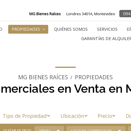
094
MG Bienes Raíces
Londres 3401A, Montevideo
IO
PROPIEDADES
QUIÉNES SOMOS
SERVICIOS
D
GARANTÍAS DE ALQUILE
MG BIENES RAÍCES
PROPIEDADES
/
merciales en Venta en
Tipo de Propiedad
Ubicación
Precio
Do
QUITAR FILTROS:
VENTA
LOCALES COMERCIALES