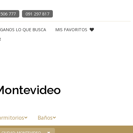
 506 777
091 297 817
ÍGANOS LO QUE BUSCA
MIS FAVORITOS
R
 Montevideo
rmitorios
Baños
CIUDAD: MONTEVIDEO