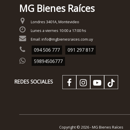
MG Bienes Raíces
Londres 3401A, Montevideo
Lunes a viernes 10:00 a 17:00 hs
Email: info@mgbienesraices.com.uy
094 506 777
091 297 817
59894506777
IDA
REDES SOCIALES
Copyright © 2026 - MG Bienes Raíces