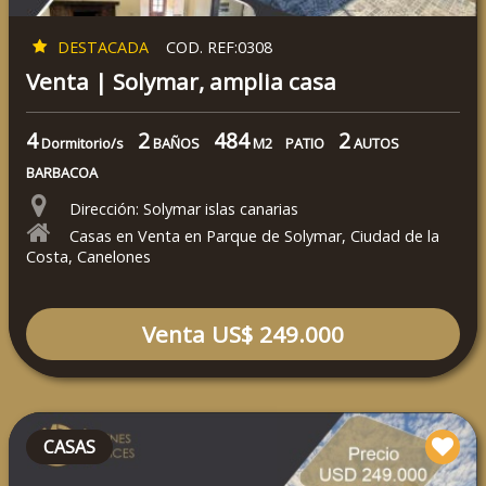
DESTACADA
COD. REF:0308
Venta | Solymar, amplia casa
4
2
484
2
Dormitorio/s
BAÑOS
M2
PATIO
AUTOS
BARBACOA
Dirección: Solymar islas canarias
Casas en Venta en Parque de Solymar, Ciudad de la
Costa, Canelones
Venta US$ 249.000
CASAS