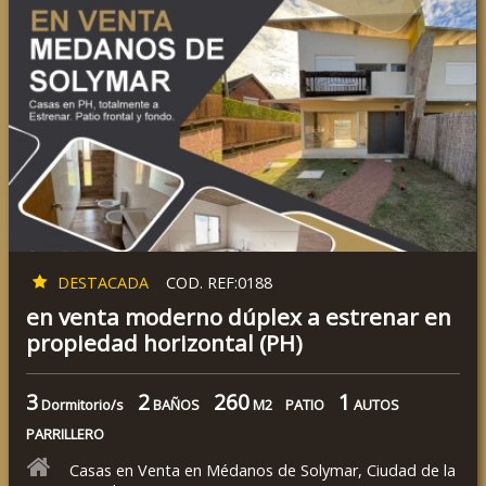
DESTACADA
COD. REF:0188
en venta moderno dúplex a estrenar en
propiedad horizontal (PH)
3
2
260
1
Dormitorio/s
BAÑOS
M2
PATIO
AUTOS
PARRILLERO
Casas en Venta en Médanos de Solymar, Ciudad de la