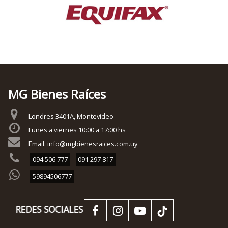
MG Bienes Raíces
Londres 3401A, Montevideo
Lunes a viernes 10:00 a 17:00 hs
Email: info@mgbienesraices.com.uy
094 506 777
091 297 817
59894506777
REDES SOCIALES